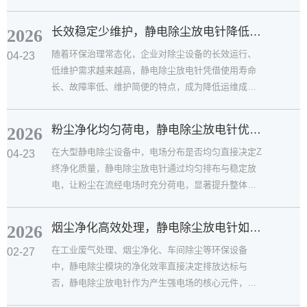
放电形成稳定电晕，使粉尘...
长效稳定少维护，静电除尘放电针降低设备运维成本
2026
随着环保治理常态化，企业对除尘设备的长效运行、
04-23
低维护需求越来越高，静电除尘放电针凭借使用寿命
长、故障率低、维护简便的特点，成为降低运维成本
的重要配件。它能够在连...
粉尘净化均匀荷电，静电除尘放电针优化整体除尘效...
2026
在大型静电除尘设备中，电场分布是否均匀直接决定Z
04-23
终净化质量，静电除尘放电针通过均匀排布与稳定放
电，让粉尘在流经电场时充分荷电，显著提升整体除
尘效率。它能够形成连...
烟尘净化高效处理，静电除尘放电针如何提升清灰除...
2026
在工业废气处理、烟尘净化、车间除尘等环保设备
02-27
中，静电除尘模块的净化效率直接决定排放达标与
否，静电除尘放电针作为产生强电场的核心元件，承
担着电离烟尘、使其带电吸附...