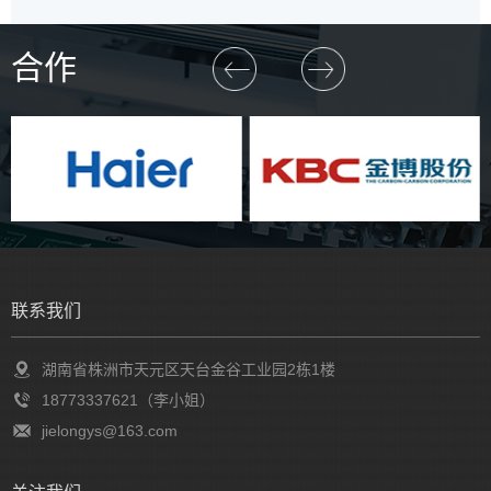
合作
联系我们
湖南省株洲市天元区天台金谷工业园2栋1楼
18773337621（李小姐）
jielongys@163.com